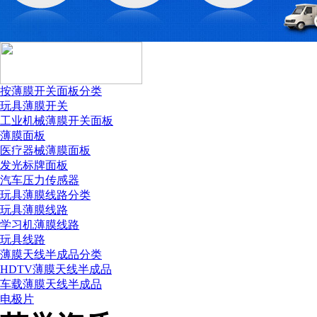
按薄膜开关面板分类
玩具薄膜开关
工业机械薄膜开关面板
薄膜面板
医疗器械薄膜面板
发光标牌面板
汽车压力传感器
玩具薄膜线路分类
玩具薄膜线路
国税务登记证
学习机薄膜线路
玩具线路
薄膜天线半成品分类
HDTV薄膜天线半成品
车载薄膜天线半成品
电极片